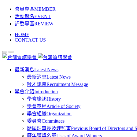
會員專區
MEMBER
活動報名
EVENT
評委專區
REVIEW
HOME
CONTACT US
最新消息
Latest News
最新消息
Latest News
徵才訊息
Recruitment Message
學會介紹
Introduction
學會緣起
History
學會章程
Article of Society
學會組織
Organization
委員會
Committees
歷屆理事長及理監事
Previous Board of Directors and 
歷年獲獎名單
Lists of Award Winners