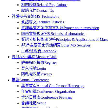
相關條例
Related Regulations
聯絡我們
Contact Us
質譜技術交流
MS Technology
質譜專文
Technical Articles
質譜專有名詞中英文對照
Proper noun translation
國內質譜現況
MS Scientists/Laboratories
質譜分析技術問與答
Principles & Applications of Ma
鄰近/主要國家質譜網頁
Other MS Societies
FB粉絲專頁
Facebook
會員/委員專區
Member Link
註冊網路帳號
Register
登入帳號
Login
隱私權政策
Privacy
年會
Annual Conference
年會首頁
Annual Conference Homepage
年會組織
Conference Organization
會議日程表
Conference Program
會議地點
Venue