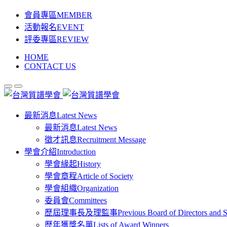
會員專區
MEMBER
活動報名
EVENT
評委專區
REVIEW
HOME
CONTACT US
最新消息
Latest News
最新消息
Latest News
徵才訊息
Recruitment Message
學會介紹
Introduction
學會緣起
History
學會章程
Article of Society
學會組織
Organization
委員會
Committees
歷屆理事長及理監事
Previous Board of Directors and 
歷年獲獎名單
Lists of Award Winners