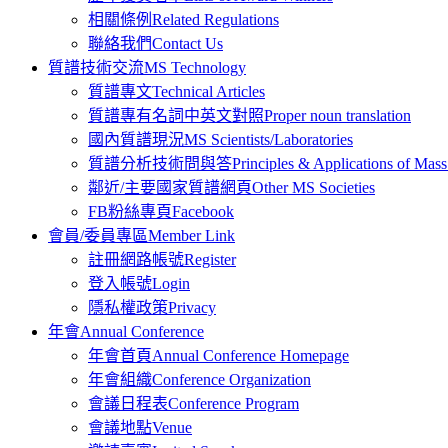
相關條例
Related Regulations
聯絡我們
Contact Us
質譜技術交流
MS Technology
質譜專文
Technical Articles
質譜專有名詞中英文對照
Proper noun translation
國內質譜現況
MS Scientists/Laboratories
質譜分析技術問與答
Principles & Applications of Ma
鄰近/主要國家質譜網頁
Other MS Societies
FB粉絲專頁
Facebook
會員/委員專區
Member Link
註冊網路帳號
Register
登入帳號
Login
隱私權政策
Privacy
年會
Annual Conference
年會首頁
Annual Conference Homepage
年會組織
Conference Organization
會議日程表
Conference Program
會議地點
Venue