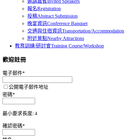
邀請嘉賓
Invited Speakers
報名
Registration
投稿
Abstract Submission
晚宴資訊
Conference Banquet
交通與住宿資訊
Transportation/Accommodation
附近景點
Nearby Attractions
教育訓練/研討會
Training Course/Workshop
歡迎註冊
帳號(英文或數字)
電子郵件
*
*
公開電子郵件地址
最小要求長度: 8
密碼
*
最大長度: 64
最小要求長度: 4
確認密碼
*