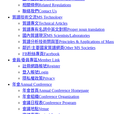
相關條例
Related Regulations
聯絡我們
Contact Us
質譜技術交流
MS Technology
質譜專文
Technical Articles
質譜專有名詞中英文對照
Proper noun translation
國內質譜現況
MS Scientists/Laboratories
質譜分析技術問與答
Principles & Applications of Ma
鄰近/主要國家質譜網頁
Other MS Societies
FB粉絲專頁
Facebook
會員/委員專區
Member Link
註冊網路帳號
Register
登入帳號
Login
隱私權政策
Privacy
年會
Annual Conference
年會首頁
Annual Conference Homepage
年會組織
Conference Organization
會議日程表
Conference Program
會議地點
Venue