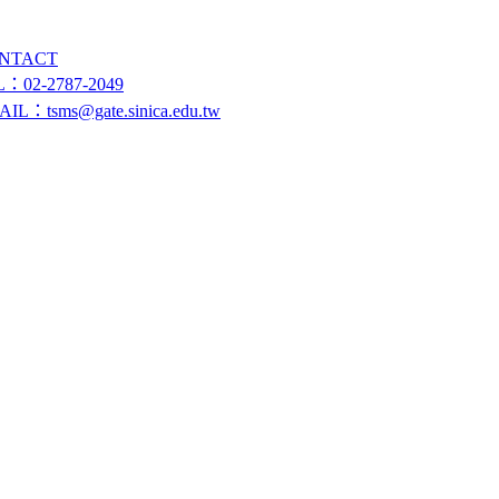
NTACT
L：02-2787-2049
IL：tsms@gate.sinica.edu.tw