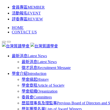
會員專區
MEMBER
活動報名
EVENT
評委專區
REVIEW
HOME
CONTACT US
最新消息
Latest News
最新消息
Latest News
徵才訊息
Recruitment Message
學會介紹
Introduction
學會緣起
History
學會章程
Article of Society
學會組織
Organization
委員會
Committees
歷屆理事長及理監事
Previous Board of Directors and 
歷年獲獎名單
Lists of Award Winners